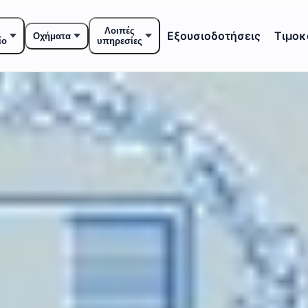
Λοιπές
Εξουσιοδοτήσεις
Τιμοκ
Οχήματα
ίο
υπηρεσίες