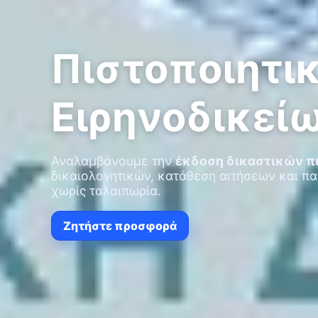
Πιστοποιητι
Ειρηνοδικεί
Αναλαμβάνουμε την
έκδοση δικαστικών π
δικαιολογητικών, κατάθεση αιτήσεων και 
χωρίς ταλαιπωρία.
Ζητήστε προσφορά