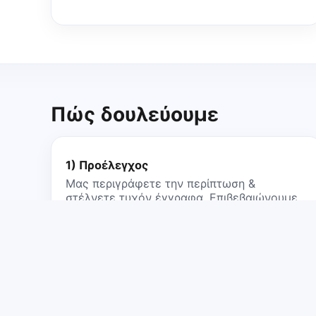
Πώς δουλεύουμε
1) Προέλεγχος
Μας περιγράφετε την περίπτωση &
στέλνετε τυχόν έγγραφα. Επιβεβαιώνουμε
το
αρμόδιο δικαστήριο
και τα απαιτούμενα.
Στείλτε μας την υπόθεση