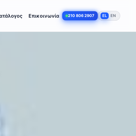
ατάλογος
Επικοινωνία
210 806 2907
EL
EN