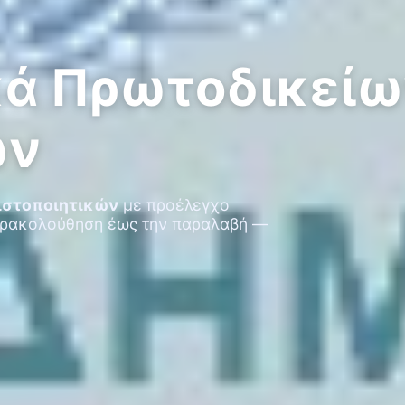
κά Πρωτοδικείω
ων
ιστοποιητικών
με προέλεγχο
παρακολούθηση έως την παραλαβή —