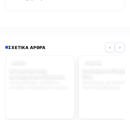
ΣΧΕΤΙΚΆ ΆΡΘΡΑ
‹
›
ΆΡΘΡΟ
ΣΎΝΟΨΗ
Αντικατάσταση
Διπλώματα Οδήγησ
Διπλώματος Οδήγησης
Όλα
Λόγω φθοράς, απώλειας,
Ανανέωση, μετατροπή 
κλοπής ή αλλαγής στοιχείων.
λοιπές διαδικασίες.