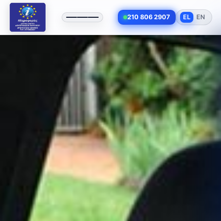
210 806 2907
EL
EN