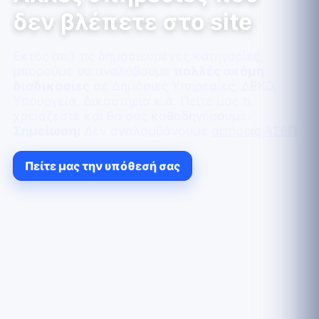
δεν βλέπετε στο site
Εκτός από τις δημοσιευμένες κατηγορίες,
μπορούμε να αναλάβουμε
πολλές ακόμη
διαδικασίες
σε Δημόσιες Υπηρεσίες, ΔΕΚΟ,
Υπουργεία, Δικαστήρια κ.ά. Πείτε μας τι
χρειάζεστε και θα σας καθοδηγήσουμε.
Σημείωση:
Δεν αναλαμβάνουμε
αιτήσεις ΑΣΕΠ
.
Πείτε μας την υπόθεσή σας