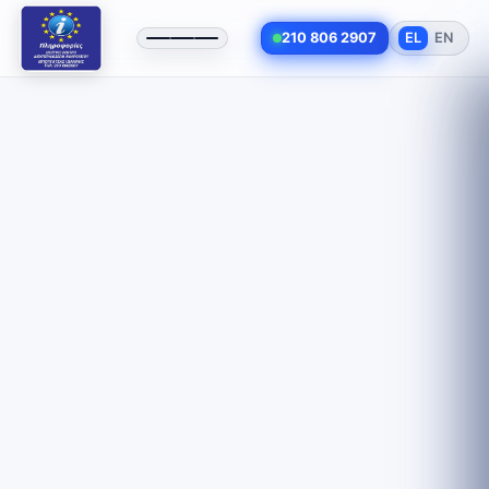
210 806 2907
EL
EN