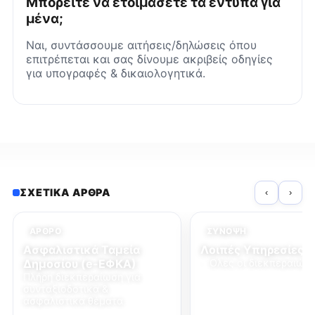
Μπορείτε να ετοιμάσετε τα έντυπα για
μένα;
Ναι, συντάσσουμε αιτήσεις/δηλώσεις όπου
επιτρέπεται και σας δίνουμε ακριβείς οδηγίες
για υπογραφές & δικαιολογητικά.
ΣΧΕΤΙΚΆ ΆΡΘΡΑ
‹
›
ΆΡΘΡΟ
ΣΎΝΟΨΗ
Ασφαλιστικά Ταμεία
Λοιπές Υπηρεσίες 
Δημοσίου (e-ΕΦΚΑ)
:¨Ολες οι διεκπεραιώσε
Πλήρη διεκπεραίωση για
συνταξιοδοτικά &
ασφαλιστικά θέματα