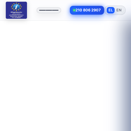
210 806 2907
EL
EN